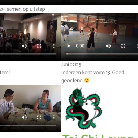
5: samen op uitstap
Juni 2025:
tem!!
Iedereen kent vorm 13. Goed
geoefend