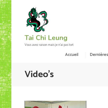
Aller
au
contenu
(Pressez
Entrée)
Tai Chi Leung
Vous avez raison mais je n'ai pas tort
Accueil
Dernières
Video’s