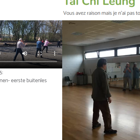
5:
enen- eerste buitenles